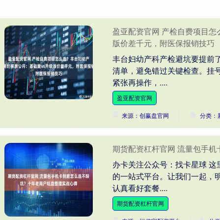
盈亚配资官网 产检自费项目怎
版价差千元，附医保报销技巧
丰台妇幼产科产检避坑要提前
清单，避免错过关键检查。挂号
紧张再操作，....
盈亚配资官网
来源：创赢盘官网
分类：
期货配资杠杆官网 流量包手
办卡关注公众号：找卡星球 
的一站式平台。让我们一起，
认真看好套餐....
期货配资杠杆官网