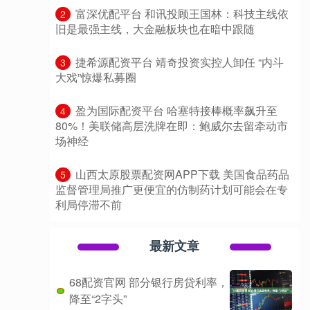
​富深优配平台 和讯投顾王国林：科技主线依
2
旧是最强主线，大金融板块也在暗中跟随
​捷希源配资平台 靖奇投资实控人卸任 “内斗
3
大戏”惊爆私募圈
​盈为国际配资平台 哈塞特接棒概率飙升至
4
80%！美联储高层洗牌在即：鲍威尔去留牵动市
场神经
​山西太原股票配资网APP下载 美国食品药品
5
监督管理局推广更便宜的仿制药计划可能会在专
利局停滞不前
最新文章
68配资官网 部分银行房贷利率，
降至“2字头”