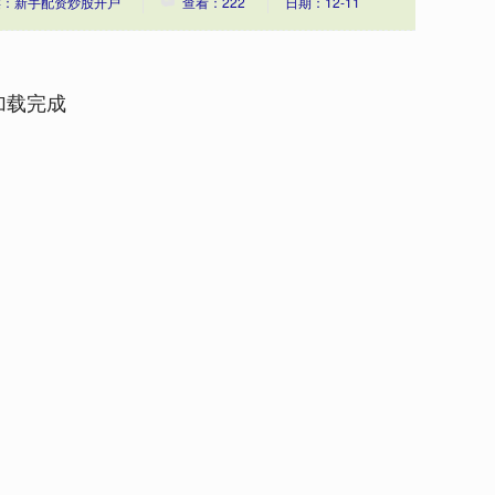
类：新手配资炒股开户
查看：222
日期：12-11
加载完成