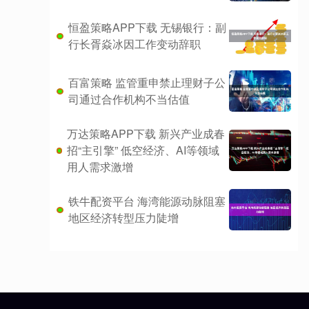
恒盈策略APP下载 无锡银行：副
行长胥焱冰因工作变动辞职
百富策略 监管重申禁止理财子公
司通过合作机构不当估值
万达策略APP下载 新兴产业成春
招“主引擎” 低空经济、AI等领域
用人需求激增
铁牛配资平台 海湾能源动脉阻塞
地区经济转型压力陡增