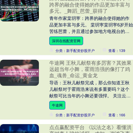
跨界的融合使得她的作品更加丰富与
多元。_舞蹈_芭蕾_获得了
青年作家棠玥寕：跨界的融合使得她的作
品更加丰富与多元。 棠玥寕棠玥寕6岁开始
苦练芭蕾，并且通过参加地方电视台的舞
蹈比赛节目和《阳光快车道》等节目，逐
深圳在线配资官网
渐获得了关注....
分类：新手配资炒股开户
查看：139
牛途网 王秋儿献祭有多厉害？其效果
远超当年小舞，霍雨浩强的像打了鸡
血_魂兽_命运_黄金龙
导语：王秋儿献祭完成，那么你知道王秋
儿献祭对于霍雨浩来说有多重要吗？这个
献祭可比当年的小舞还要强悍。 关注云漫
菌，看斗罗精彩故事！大家好，欢迎来到
牛途网
我的频道。 全....
分类：新手配资炒股开户
查看：166
点点赢配资平台 《以法之名》看懂洪