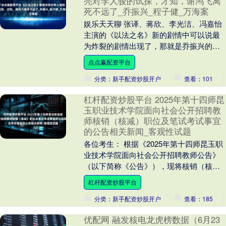
亮对李人骏的试探，才知，谢鸿飞离
死不远了_乔振兴_程子健_万海案
娱乐天天聊 张译、蒋欣、李光洁、冯嘉怡
主演的《以法之名》新的剧情中可以说最
为炸裂的剧情出现了，那就是乔振兴的死
亡真相逐渐浮出水面了，郑雅萍调查万海
点点赢配资平台
案并没有太大的....
分类：新手配资炒股开户
查看：101
杠杆配资炒股平台 2025年第十四师昆
玉职业技术学院面向社会公开招聘教
师核销（核减）职位及笔试考试事宜
的公告相关新闻_客观性试题
各位考生： 根据《2025年第十四师昆玉职
业技术学院面向社会公开招聘教师公告》
（以下简称《公告》），现将核销（核
减）职位及笔试考试事宜公告如下： 一、
杠杆配资炒股平台
核销（核减....
分类：新手配资炒股开户
查看：185
优配网 融发核电龙虎榜数据（6月23