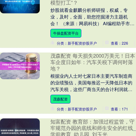
模型打工”？
炒股就看金麒麟分析师研报，权威，专
业，及时，全面，助您挖掘潜力主题机
会！ （来源：网易科技） AI编程助手市场
表面繁荣背后，隐藏着一个令人震惊的事
牛操盘配资平台
实：这些备受追....
分类：新手配资炒股开户
查看：226
茂森配资 每天损失2000万美元！日本
车企度日如年：汽车关税下调何时落
地？
根据业内人士对七家日本主要汽车制造商
的业绩预估，美国每推迟一天降低日本的
汽车关税，这些厂商当天的合计利润就会
减少约30亿日元(约合2030万美元)。由于
茂森配资
对需求前....
分类：新手配资炒股开户
查看：171
知富配资 教育部：加强过程监管，守
牢规范办园的底线和师生安全的红线_
学前教育_幼儿园_刘玉光