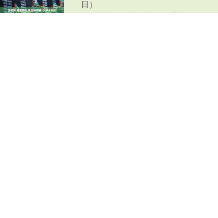
日）
融发核电今日涨停，全天换手率29.49%，
成交额29.38亿元，振幅10.01%。龙虎榜数
据显示，深股通净买入5199.52万元，营业
部席位合计净买入1.11亿....
优配网
分类：新手配资炒股开户
查看：150
创通网APP下载 一口沦陷的神仙肥牛
卷做法，上桌秒光！
1. 肥牛卷的初印象：从陌生到痴迷的旅程
记得我第一次接触肥牛卷，是在一家老北
京的涮肉馆里。那时，我还只是一个对美
食充满好奇的年轻人，坐在热闹的餐桌
创通网APP下载
前，看着翻滚....
分类：新手配资炒股开户
查看：149
锦鲤配资APP下载 《天外世界2》一
人为所有成就攻略
《天外世界2》里面有很多的成就，其中就
包括一人为所有成就，如果玩家想要完成