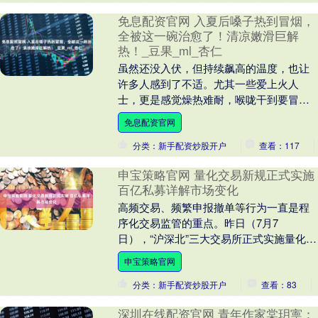
免息配资官网 入夏后嗓子热到冒烟，
全被这一碗治愈了！清凉嫩滑巨解
热！_豆果_ml_杏仁
虽然还没入伏，但持续飙高的温度，也让
许多人感到了不适。尤其一些爱上火人
士，更是感觉燥热难耐，喉咙干到要冒
烟。 By 豆果美食达人 姜叔的日食记 今
免息配资官网
天，豆果美食达....
分类：新手配资炒股开户
查看：117
申宝策略官网 量化交易新规正式实施
百亿私募详解市场变化
高频交易、频繁申报撤单等行为一直是程
序化交易监管的重点。昨日（7月7
日），“沪深北”三大交易所正式实施量化交
易新规，其中对程序化交易报告管理、交
申宝策略官网
易行为管理、信息....
分类：新手配资炒股开户
查看：83
深圳在线配资官网 青年作家棠玥寕：