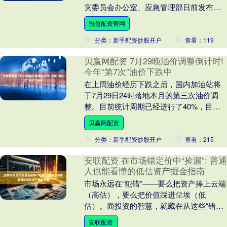
灾委员会办公室、应急管理部日前发布的
2025年上半年全国自然灾害情况显示，今
冠盈配资官网
年上半年，....
分类：新手配资炒股开户
查看：119
贝赢网配资 7月29晚油价调整倒计时!
今年“第7次”油价下跌中
在上周油价经历下跌之后，国内加油站将
于7月29日24时落地本月的第三次油价调
整。目前统计周期已经进行了40%，目前
还是搁浅区间，不涨不跌。 现在新一轮的
贝赢网配资
油价调整....
分类：新手配资炒股开户
查看：215
安联配资 在市场错定价中“捡漏”: 普通
人也能看懂的低估资产掘金指南
市场永远在“犯错”——要么把资产捧上云端
（高估），要么把价值踩进尘埃（低
估）。而投资的智慧，就藏在从这些“错定
价”里找到被低估的资产，等待价值回归的
安联配资