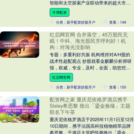
智能和太空探索产业联动带来的超大市场
需求，其生产规模预计将超过现有芯片生
牛博配资
产巨头的总和....
分类：新手配资炒股开户
查看：149
红启网官网 合并落空，45万股民无
眠！中科、海光股民齐呼利好！机
构：对海光没影响
专题：多重利好共振 机构维持对A/H股的
战术性超配观点 炒股就看金麒麟分析师研
报，权威，专业，及时，全面，助您挖掘
潜力主题机会！ 【相关阅读】5000亿市值
红启网官网
国产....
分类：新手配资炒股开户
查看：150
配资网之家 重庆尼依格罗酒店携手
Sisley希思黎 推出「鎏金焕臻」主题
联名下午茶
重庆尼依格罗酒店于2025年11月1日至12月
10日期间，携手法国高科技植物精萃品牌
希思黎，于酒店大堂吧悦廊推出「鎏金焕