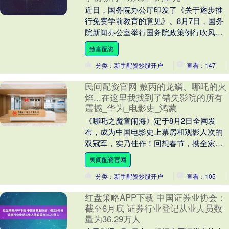
近日，国务院办公厅印发了《关于逐步推
行免费学前教育的意见》。8月7日，国务
院新闻办公室举行国务院政策例行吹风
会，介绍有关情况。实施“免费”政策后，幼
致富配资
儿园质量如何....
分类：新手配资炒股开户
查看：147
民间配资官网 敖丙的龙鳞、哪吒的火
焰...在这里我找到了错失影院的所有
震撼_华为_电影史_鸿蒙
《哪吒之魔童闹海》定于8月2日全网发
布，成为中国电影史上票房和观影人次的
双冠军，实乃佳作！回想春节，携全家共
赏《哪吒2》，归家后每日都在追踪小哪吒
民间配资官网
的票房动态，看....
分类：新手配资炒股开户
查看：105
红盘策略APP下载 中国证券业协会：
截至6月底 证券行业登记从业人员数
量为36.29万人