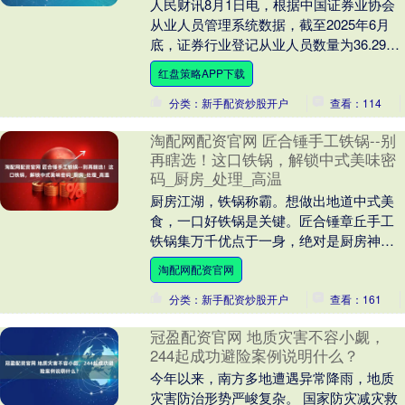
人民财讯8月1日电，根据中国证券业协会
从业人员管理系统数据，截至2025年6月
底，证券行业登记从业人员数量为36.29万
人。其中，一般证券业务23.26万人、证....
红盘策略APP下载
分类：新手配资炒股开户
查看：114
淘配网配资官网 匠合锤手工铁锅--别
再瞎选！这口铁锅，解锁中式美味密
码_厨房_处理_高温
厨房江湖，铁锅称霸。想做出地道中式美
食，一口好铁锅是关键。匠合锤章丘手工
铁锅集万千优点于一身，绝对是厨房神
器。 老手艺新生，传统与现代的交融 这口
淘配网配资官网
铁锅传承古法锻....
分类：新手配资炒股开户
查看：161
冠盈配资官网 地质灾害不容小觑，
244起成功避险案例说明什么？
今年以来，南方多地遭遇异常降雨，地质
灾害防治形势严峻复杂。 国家防灾减灾救