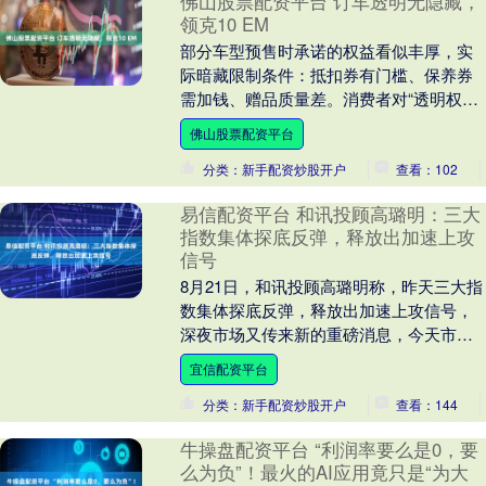
佛山股票配资平台 订车透明无隐藏，
领克10 EM
部分车型预售时承诺的权益看似丰厚，实
际暗藏限制条件：抵扣券有门槛、保养券
需加钱、赠品质量差。消费者对“透明权
益”的需求越来越高，拒绝被套路营销。领
佛山股票配资平台
克10 EM-....
分类：新手配资炒股开户
查看：102
易信配资平台 和讯投顾高璐明：三大
指数集体探底反弹，释放出加速上攻
信号
8月21日，和讯投顾高璐明称，昨天三大指
数集体探底反弹，释放出加速上攻信号，
深夜市场又传来新的重磅消息，今天市场
能否加速上攻？ 先看消息面，其一，高层
宜信配资平台
领导人昨天....
分类：新手配资炒股开户
查看：144
牛操盘配资平台 “利润率要么是0，要
么为负”！最火的AI应用竟只是“为大