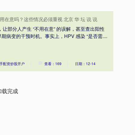
用在意吗？这些情况必须重视 北京 华 坛 说 说
法，让部分人产生 “不用在意” 的误解，甚至查出阳性
病变的干预时机。事实上，HPV 感染 “是否需....
手配资炒股开户
查看：169
日期：12-14
加载完成