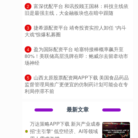
​富深优配平台 和讯投顾王国林：科技主线依
2
旧是最强主线，大金融板块也在暗中跟随
​捷希源配资平台 靖奇投资实控人卸任 “内斗
3
大戏”惊爆私募圈
​盈为国际配资平台 哈塞特接棒概率飙升至
4
80%！美联储高层洗牌在即：鲍威尔去留牵动市
场神经
​山西太原股票配资网APP下载 美国食品药品
5
监督管理局推广更便宜的仿制药计划可能会在专
利局停滞不前
最新文章
万达策略APP下载 新兴产业成春
招“主引擎” 低空经济、AI等领域