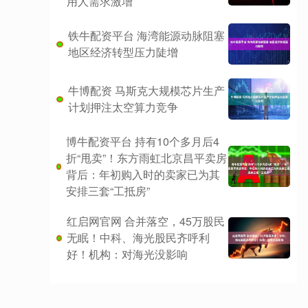
用人需求激增
铁牛配资平台 海湾能源动脉阻塞
地区经济转型压力陡增
牛博配资 马斯克大规模芯片生产
计划押注太空算力竞争
博牛配资平台 持有10个多月后4
折“甩卖”！东方雨虹北京昌平卖房
背后：年初购入时的卖家已为其
安排三套“工抵房”
红启网官网 合并落空，45万股民
无眠！中科、海光股民齐呼利
好！机构：对海光没影响