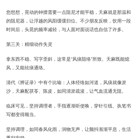
您想想，晃动的钟摆需要一点阻尼才能平稳，天麻就是那温和
的阻尼器，让浮越的风阳缓缓归位。不少朋友反映，饮用一段
时间后，头晃的频率减轻，与人面对面说话也自信了许多。
第三关：精细动作失灵
拿东西不稳、写字歪斜，这常是“风痰阻络”所致。天麻既能熄
风，又能祛痰通络。
清代《辨证录》中有个比喻：人体经络如河道，风痰就像淤
沙，天麻配茯苓、陈皮，如同清淤疏浚，让气血流通无阻。
临床可见，坚持调理者，手指逐渐听使唤，穿针引线、执笔书
写都变得顺当。
坚持调理，如同春风化雨，润物无声，让颤抖渐渐平息，生活
重归安稳。