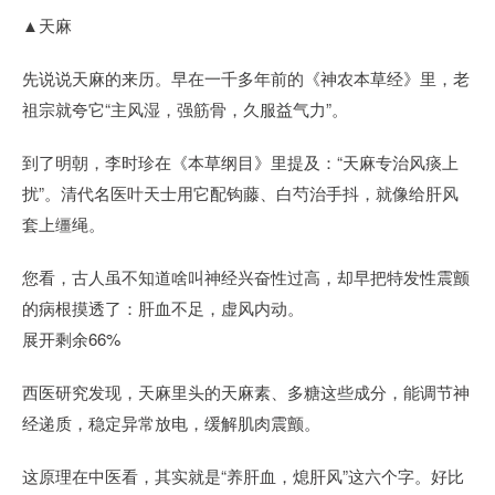
▲天麻
先说说天麻的来历。早在一千多年前的《神农本草经》里，老
祖宗就夸它“主风湿，强筋骨，久服益气力”。
到了明朝，李时珍在《本草纲目》里提及：“天麻专治风痰上
扰”。清代名医叶天士用它配钩藤、白芍治手抖，就像给肝风
套上缰绳。
您看，古人虽不知道啥叫神经兴奋性过高，却早把特发性震颤
的病根摸透了：肝血不足，虚风内动。
展开剩余66%
西医研究发现，天麻里头的天麻素、多糖这些成分，能调节神
经递质，稳定异常放电，缓解肌肉震颤。
这原理在中医看，其实就是“养肝血，熄肝风”这六个字。好比