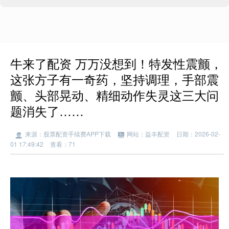
牛来了配资 万万没想到！特发性震颤，
这张方子有一奇药，坚持调理，手部震
颤、头部晃动、精细动作失灵这三大问
题消失了……
来源：股票配资手续费APP下载
网站：益丰配资
日期：2026-02-
01 17:49:42
查看：71