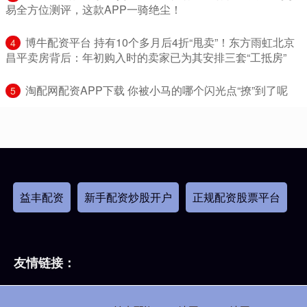
易全方位测评，这款APP一骑绝尘！
​博牛配资平台 持有10个多月后4折“甩卖”！东方雨虹北京
4
昌平卖房背后：年初购入时的卖家已为其安排三套“工抵房”
​淘配网配资APP下载 你被小马的哪个闪光点“撩”到了呢
5
益丰配资
新手配资炒股开户
正规配资股票平台
友情链接：