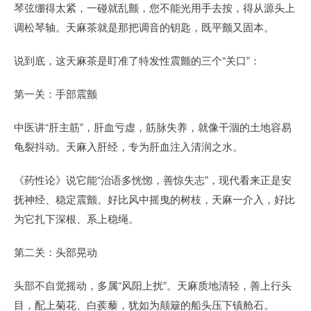
琴弦绷得太紧，一碰就乱颤，您不能光用手去按，得从源头上
调松琴轴。天麻茶就是那把调音的钥匙，既平颤又固本。
说到底，这天麻茶是盯准了特发性震颤的三个“关口”：
第一关：手部震颤
中医讲“肝主筋”，肝血亏虚，筋脉失养，就像干涸的土地容易
龟裂抖动。天麻入肝经，专为肝血注入清润之水。
《药性论》说它能“治语多恍惚，善惊失志”，现代看来正是安
抚神经、稳定震颤。好比风中摇曳的树枝，天麻一介入，好比
为它扎下深根、系上稳绳。
第二关：头部晃动
头部不自觉摇动，多属“风阳上扰”。天麻质地清轻，善上行头
目，配上菊花、白蒺藜，犹如为颠簸的船头压下镇舱石。