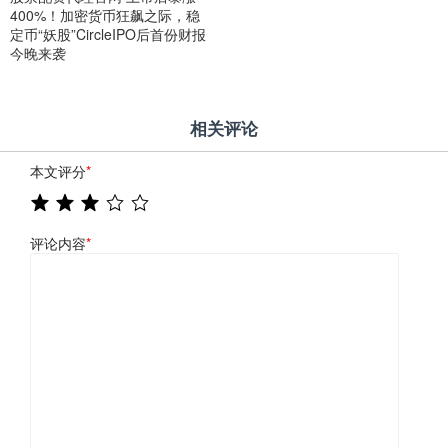
400%！加密货币狂飙之际，稳
定币“妖股”CircleIPO后首份财报
今晚来袭
相关评论
本文评分
*
评论内容
*