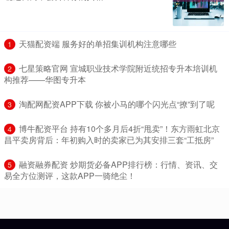
​天猫配资端 服务好的单招集训机构注意哪些
1
​七星策略官网 宣城职业技术学院附近统招专升本培训机
2
构推荐——华图专升本
​淘配网配资APP下载 你被小马的哪个闪光点“撩”到了呢
3
​博牛配资平台 持有10个多月后4折“甩卖”！东方雨虹北京
4
昌平卖房背后：年初购入时的卖家已为其安排三套“工抵房”
​融资融券配资 炒期货必备APP排行榜：行情、资讯、交
5
易全方位测评，这款APP一骑绝尘！