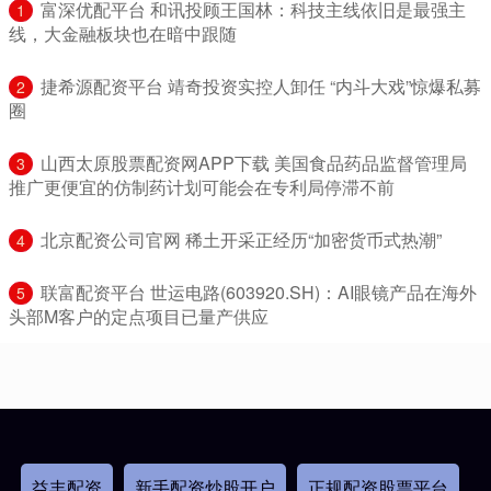
​富深优配平台 和讯投顾王国林：科技主线依旧是最强主
1
线，大金融板块也在暗中跟随
​捷希源配资平台 靖奇投资实控人卸任 “内斗大戏”惊爆私募
2
圈
​山西太原股票配资网APP下载 美国食品药品监督管理局
3
推广更便宜的仿制药计划可能会在专利局停滞不前
​北京配资公司官网 稀土开采正经历“加密货币式热潮”
4
​联富配资平台 世运电路(603920.SH)：AI眼镜产品在海外
5
头部M客户的定点项目已量产供应
益丰配资
新手配资炒股开户
正规配资股票平台