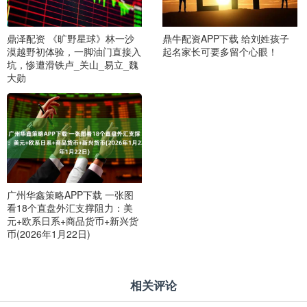
鼎泽配资 《旷野星球》林一沙
鼎牛配资APP下载 给刘姓孩子
漠越野初体验，一脚油门直接入
起名家长可要多留个心眼！
坑，惨遭滑铁卢_关山_易立_魏
大勋
广州华鑫策略APP下载 一张图
看18个直盘外汇支撑阻力：美
元+欧系日系+商品货币+新兴货
币(2026年1月22日)
相关评论