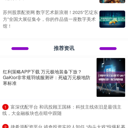
苏州股票配资网 数字艺术新浪潮！2025“艺绽东
方”全国大展征集令，你的作品值一座数字美术
馆！
推荐资讯
红利策略APP下载 万元极地装备下放？
GaKior非常规羽绒服测评：死磕万元极地防
寒标准
​富深优配平台 和讯投顾王国林：科技主线依旧是最强主
1
线，大金融板块也在暗中跟随
​捷希源配资平台 靖奇投资实控人卸任 “内斗大戏”惊爆私募
2