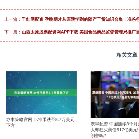
上一篇：
千红网配资 孕晚期才从医院学到的陪产干货知识合集！准爸
下一篇：
山西太原股票配资网APP下载 美国食品药品监督管理局推广
相关文章
亦丰策略官网 比特币跌至8.7万美元
漢崋配资 中国连续3个月减
下方
大却狂买美债617亿美元!
朗普吗?