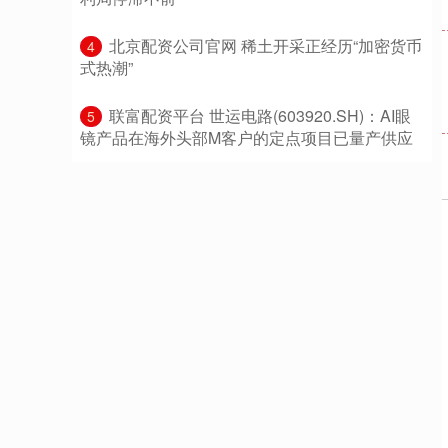
​北京配资公司官网 稀土开采正经历“加密货币
4
式热潮”
​联富配资平台 世运电路(603920.SH)：AI眼
5
镜产品在海外头部M客户的定点项目已量产供应