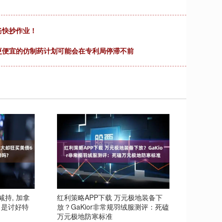
爸快抄作业！
更便宜的仿制药计划可能会在专利局停滞不前
持, 加拿
红利策略APP下载 万元极地装备下
 是讨好特
放？GaKior非常规羽绒服测评：死磕
万元极地防寒标准