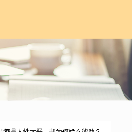
和嫖都是人性大恶，却为何嫖不能劝？