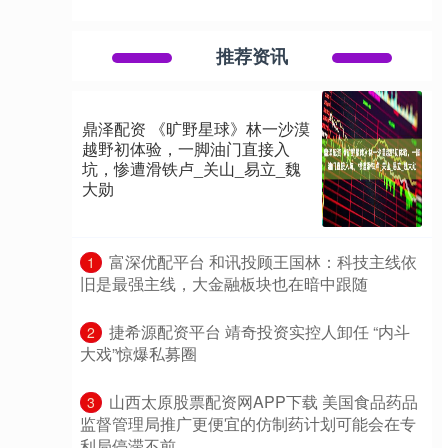
推荐资讯
鼎泽配资 《旷野星球》林一沙漠
越野初体验，一脚油门直接入
坑，惨遭滑铁卢_关山_易立_魏
大勋
​富深优配平台 和讯投顾王国林：科技主线依
1
旧是最强主线，大金融板块也在暗中跟随
​捷希源配资平台 靖奇投资实控人卸任 “内斗
2
大戏”惊爆私募圈
​山西太原股票配资网APP下载 美国食品药品
3
监督管理局推广更便宜的仿制药计划可能会在专
利局停滞不前