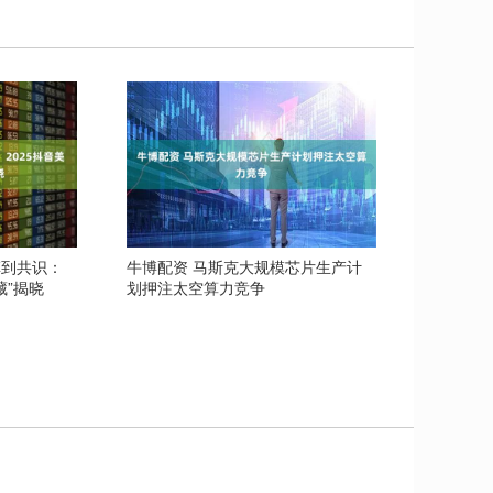
草到共识：
牛博配资 马斯克大规模芯片生产计
藏”揭晓
划押注太空算力竞争