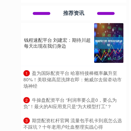
推荐资讯
钱程速配平台 刘建宏：期待川超
每天出现在我们身边
​盈为国际配资平台 哈塞特接棒概率飙升至
1
80%！美联储高层洗牌在即：鲍威尔去留牵动市
场神经
​牛操盘配资平台 “利润率要么是0，要么为
2
负”！最火的AI应用竟只是“为大模型打工”？
​期货配资杠杆官网 流量包手机卡到底怎么选
3
不踩坑？十年老用户吐血整理实战心得