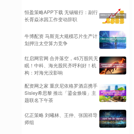
恒盈策略APP下载 无锡银行：副行
长胥焱冰因工作变动辞职
牛博配资 马斯克大规模芯片生产计
划押注太空算力竞争
红启网官网 合并落空，45万股民无
眠！中科、海光股民齐呼利好！机
构：对海光没影响
配资网之家 重庆尼依格罗酒店携手
Sisley希思黎 推出「鎏金焕臻」主
题联名下午茶
亿正策略 刘曦林、王仲、张国祥导
师组