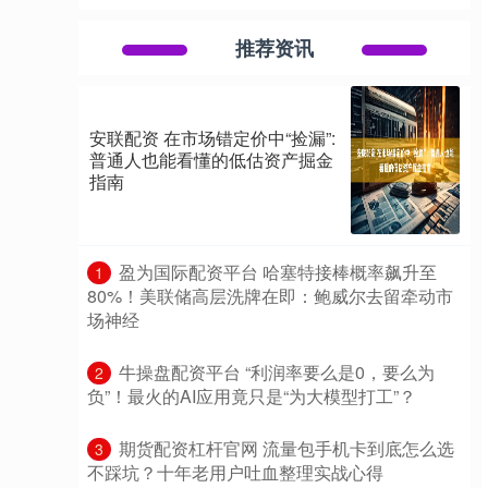
推荐资讯
安联配资 在市场错定价中“捡漏”:
普通人也能看懂的低估资产掘金
指南
​盈为国际配资平台 哈塞特接棒概率飙升至
1
80%！美联储高层洗牌在即：鲍威尔去留牵动市
场神经
​牛操盘配资平台 “利润率要么是0，要么为
2
负”！最火的AI应用竟只是“为大模型打工”？
​期货配资杠杆官网 流量包手机卡到底怎么选
3
不踩坑？十年老用户吐血整理实战心得