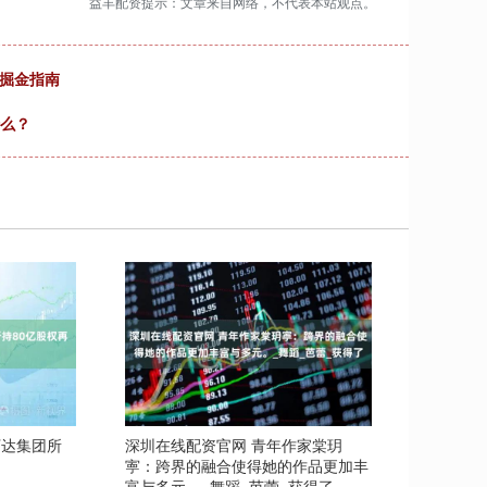
益丰配资提示：文章来自网络，不代表本站观点。
产掘金指南
什么？
万达集团所
深圳在线配资官网 青年作家棠玥
寕：跨界的融合使得她的作品更加丰
富与多元。_舞蹈_芭蕾_获得了