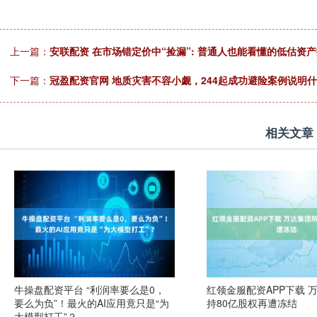
上一篇：
安联配资 在市场错定价中“捡漏”: 普通人也能看懂的低估资
下一篇：
冠盈配资官网 地质灾害不容小觑，244起成功避险案例说明
相关文章
牛操盘配资平台 “利润率要么是0，
红领金服配资APP下载 
要么为负”！最火的AI应用竟只是“为
持80亿股权再遭冻结
大模型打工”？