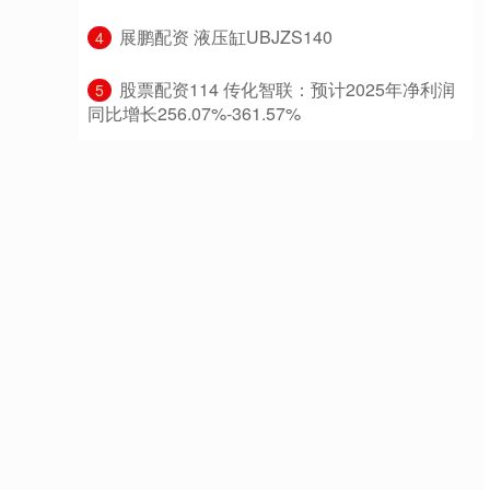
​展鹏配资 液压缸UBJZS140
4
​股票配资114 传化智联：预计2025年净利润
5
同比增长256.07%-361.57%