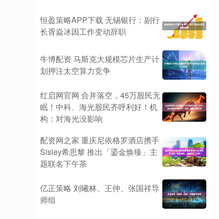
恒盈策略APP下载 无锡银行：副行
长胥焱冰因工作变动辞职
牛博配资 马斯克大规模芯片生产计
划押注太空算力竞争
红启网官网 合并落空，45万股民无
眠！中科、海光股民齐呼利好！机
构：对海光没影响
配资网之家 重庆尼依格罗酒店携手
Sisley希思黎 推出「鎏金焕臻」主
题联名下午茶
亿正策略 刘曦林、王仲、张国祥导
师组